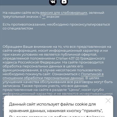
На нашем сайте есть
версия для слабовидящих
, зеленый
треугольный значок с
"!"
знаком
Есть противопоказания, необходимо проконсультироваться
со специалистом
Обращаем Ваше внимание на то, что вся представленная на
сайте информация, носит информационный характер и ни
при каких условиях не является публичной офертой,
определяемой положениями Статьи 437 (2) Гражданского
кодекса Российской Федерации. На сайте производится
обработка персональных данных в целях его
функционирования, в случае несогласия пользователю
необходимо покинуть сайт. Ознакомиться с
Политикой в
отношении обработки персональных данных
. В целях
улучшения качества обслуживания все разговоры могут быть
записаны. Также просим учесть, что все данные,
представленные на сайте в разделе "Цены", носят сугубо
информационный характер и не являются исчерпывающими.
Для получения подробной информации, пожалуйста,
обращайтесь к администраторам центра. Валюта платежа,
Данный сайт использует файлы cookie для
рубли. Возможна оплата картой, наличным и безналичным
способом.
хранения данных, нажимая кнопку "принять",